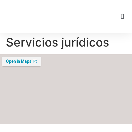
Nuestra filosofía
Servicios jurídicos